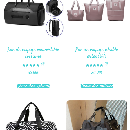
Sac de voyage convertible
Sac de voyage pliable
costume
extensible​
(3)
(2)
Note
Note
82.99
€
30.99
€
5.00
5.00
sur 5
sur 5
Choix des options
Choix des options