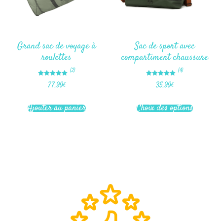
Grand sac de voyage à
Sac de sport avec
roulettes
compartiment chaussure
(2)
(4)
Note
Note
77.99
€
35.99
€
5.00
5.00
sur 5
sur 5
Ajouter au panier
Choix des options