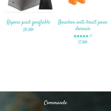
Repose pied gonflable
Bouchon anti bruit pour
dormir
26.99
€
(1)
Note
17.99
€
5.00
sur 5
Commande