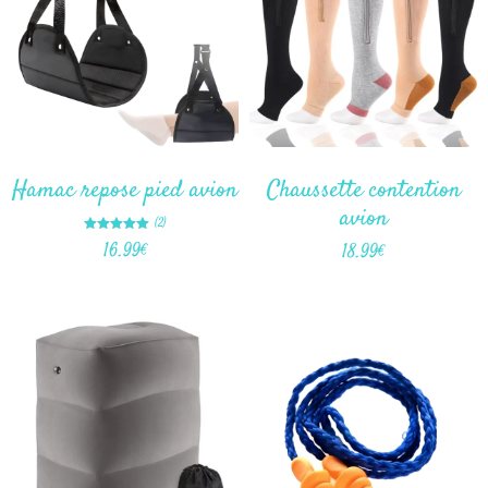
Chaussette contention
Hamac repose pied avion
avion
(2)
Note
16.99
€
18.99
€
5.00
sur 5