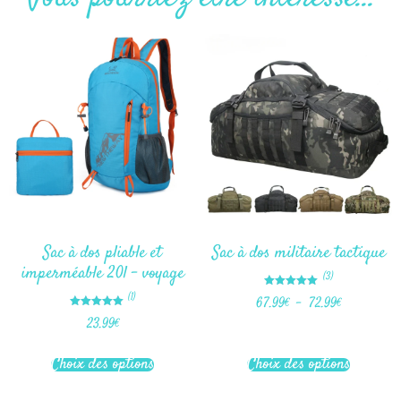
Sac à dos pliable et
Sac à dos militaire tactique
imperméable 20l – voyage
(3)
Note
(1)
67.99
€
–
72.99
€
5.00
sur 5
Note
23.99
€
5.00
sur 5
Choix des options
Choix des options