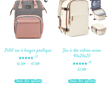
Petit sac à langer pratique
Sac à dos cabine avion
40x20x25
(3)
Note
(4)
42.99
€
–
47.99
€
5.00
sur 5
Note
52.99
€
5.00
sur 5
Choix des options
Choix des options