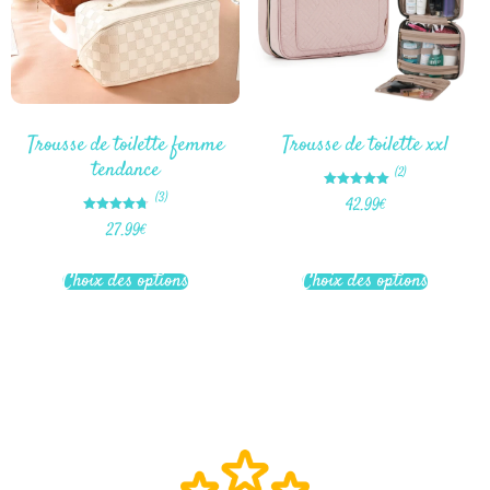
Trousse de toilette femme
Trousse de toilette xxl
tendance
(2)
Note
(3)
42.99
€
5.00
sur 5
Note
27.99
€
4.67
sur 5
Choix des options
Choix des options