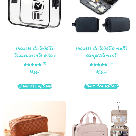
Trousse de toilette
Trousse de toilette multi
transparente avion
compartiment
(2)
(3)
Note
Note
14.99
€
45.99
€
5.00
5.00
sur 5
sur 5
Choix des options
Choix des options