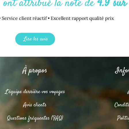
s ont attribué la note de
4.9 sur
 Service client réactif • Excellent rapport qualité prix
Lire les avis
À propos
Info
L’équipe derrière vos voyages
Avis clients
Condit
Questions fréquentes (FAQ)
Politi