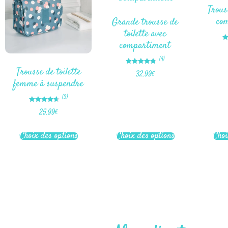
Trous
co
Grande trousse de
toilette avec
compartiment
(4)
Trousse de toilette
Note
32.99
€
4.75
femme à suspendre
sur 5
(3)
Note
25.99
€
4.67
sur 5
Choix des options
Choix des options
Choi