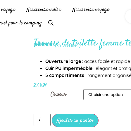
e voyage
Accessoire valise
Accessoire voyage
riel pour le camping
Trousse de toilette femme 
(
3
avis client)
Noté
3
4.67
sur 5
basé sur
Ouverture large
: accès facile et rapide
notations
client
Cuir PU imperméable
: élégant et prati
5 compartiments
: rangement organis
27.99
€
Couleur
Ajouter au panier