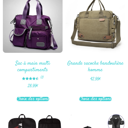
Sac à main multi
Grande sacoche bandoulière
compartiments
homme
(2)
42.99
€
Note
28.99
€
4.50
sur 5
Choix des options
Choix des options