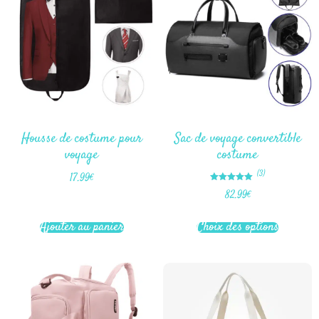
Housse de costume pour
Sac de voyage convertible
voyage
costume
(3)
17.99
€
Note
82.99
€
5.00
sur 5
Ajouter au panier
Choix des options