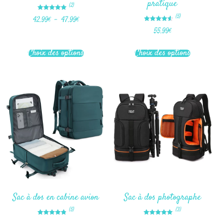
pratique
(2)
Note
(5)
42.99
€
–
47.99
€
5.00
sur 5
Note
55.99
€
4.60
sur 5
Choix des options
Choix des options
Sac à dos en cabine avion
Sac à dos photographe
(5)
(3)