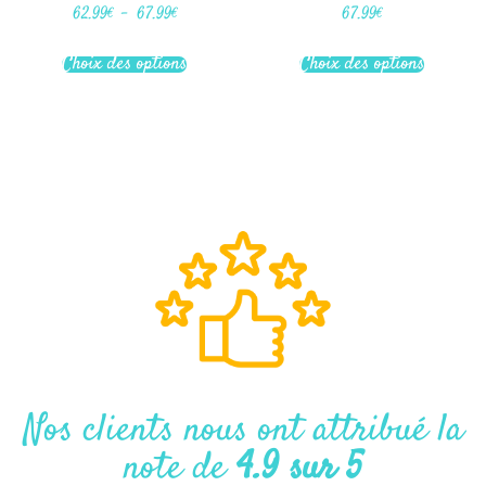
Note
Note
62.99
€
–
67.99
€
67.99
€
4.80
5.00
sur 5
sur 5
Choix des options
Choix des options
Nos clients nous ont attribué la
note de
4.9 sur 5