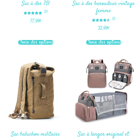
Sac à dos 75l
Sac à dos baroudeur vintage
femme
(3)
Note
(2)
77.99
€
5.00
sur 5
Note
32.99
€
4.50
sur 5
Choix des options
Choix des options
Sac baluchon militaire
Sac à langer original et