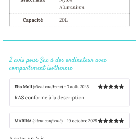
Aluminium
Capacité
20L
2 avis pour
Sac à dos ordinateur avec
compartiment isotherme
Elio Moll
(client confirmé)
–
7 août 2025
Note
5
sur
RAS conforme à la description
5
MARINA
(client confirmé)
–
19 octobre 2025
Note
5
sur
5
Ajouter un Avis