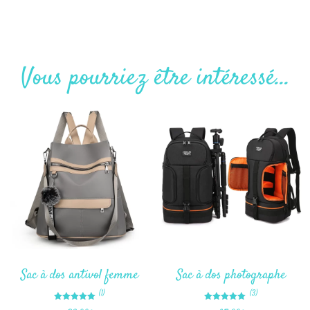
Vous pourriez être intéressé...
Sac à dos antivol femme
Sac à dos photographe
(1)
(3)
Note
Note