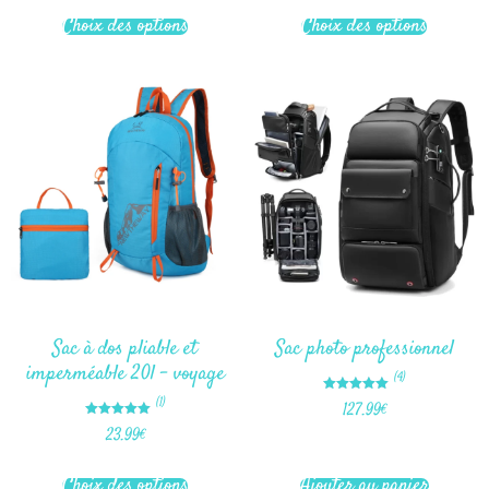
Choix des options
Choix des options
Sac à dos pliable et
Sac photo professionnel
imperméable 20l – voyage
(4)
Note
(1)
127.99
€
5.00
sur 5
Note
23.99
€
5.00
sur 5
Choix des options
Ajouter au panier