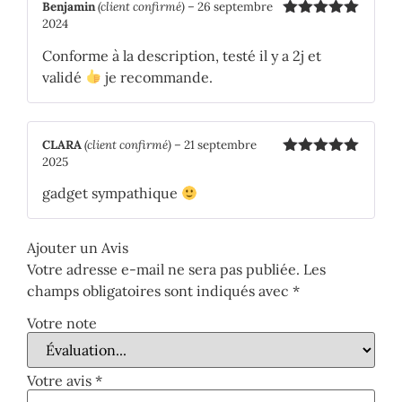
Benjamin
(client confirmé)
–
26 septembre
2024
Note
5
sur
5
Conforme à la description, testé il y a 2j et
validé
je recommande.
CLARA
(client confirmé)
–
21 septembre
2025
Note
5
sur
5
gadget sympathique
Ajouter un Avis
Votre adresse e-mail ne sera pas publiée.
Les
champs obligatoires sont indiqués avec
*
Votre note
Votre avis
*