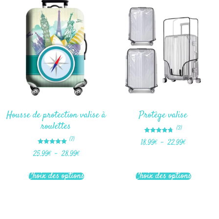
Housse de protection valise à
Protège valise
roulettes
(3)
Note
(7)
18.99
€
–
22.99
€
4.67
sur 5
Note
25.99
€
–
28.99
€
5.00
sur 5
Choix des options
Choix des options