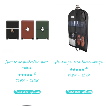
Housse de protection pour
Housse pour costume voyage
valise
(2)
Note
(5)
27.99
€
–
42.99
€
5.00
sur 5
Note
26.99
€
–
29.99
€
4.80
sur 5
Choix des options
Choix des options