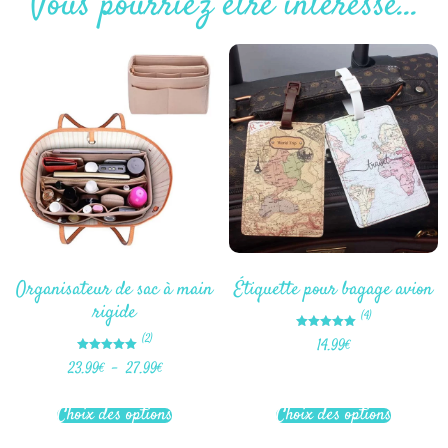
Vous pourriez être intéressé...
Organisateur de sac à main
Étiquette pour bagage avion
rigide
(4)
Note
(2)
14.99
€
5.00
sur 5
Note
23.99
€
–
27.99
€
5.00
sur 5
Choix des options
Choix des options