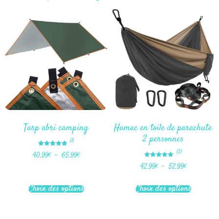
Tarp abri camping
Hamac en toile de parachute
2 personnes
(1)
Note
(3)
40.99
€
–
65.99
€
5.00
sur 5
Note
42.99
€
–
52.99
€
5.00
sur 5
Choix des options
Choix des options