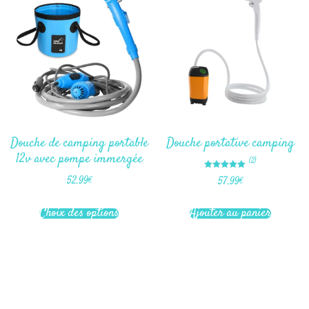
Douche de camping portable
Douche portative camping
12v avec pompe immergée
(2)
Note
52.99
€
57.99
€
5.00
sur 5
Choix des options
Ajouter au panier