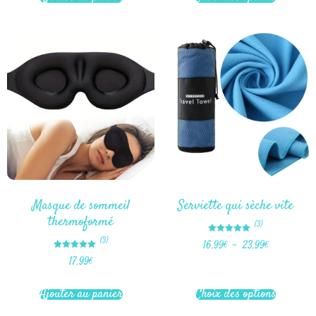
Masque de sommeil
Serviette qui sèche vite
thermoformé
(3)
Note
(3)
16.99
€
–
23.99
€
5.00
sur 5
Note
17.99
€
5.00
sur 5
Ajouter au panier
Choix des options