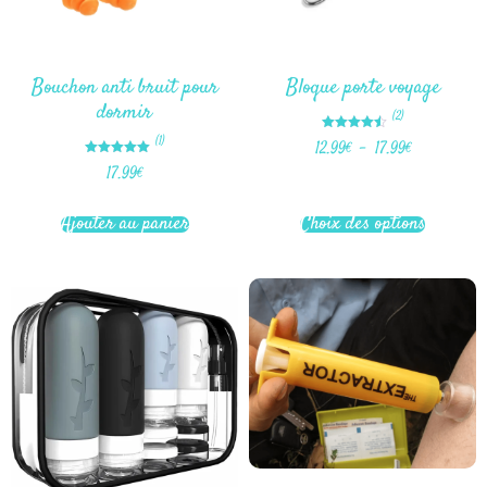
Bouchon anti bruit pour
Bloque porte voyage
dormir
(2)
Note
(1)
12.99
€
–
17.99
€
4.50
sur 5
Note
17.99
€
5.00
sur 5
Ajouter au panier
Choix des options