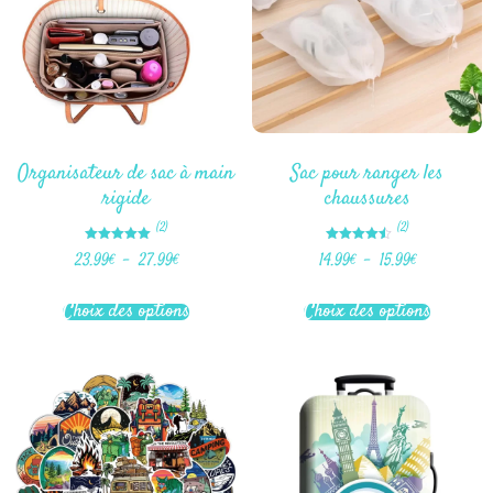
Organisateur de sac à main
Sac pour ranger les
rigide
chaussures
(2)
(2)
Note
Note
23.99
€
–
27.99
€
14.99
€
–
15.99
€
5.00
4.50
sur 5
sur 5
Choix des options
Choix des options