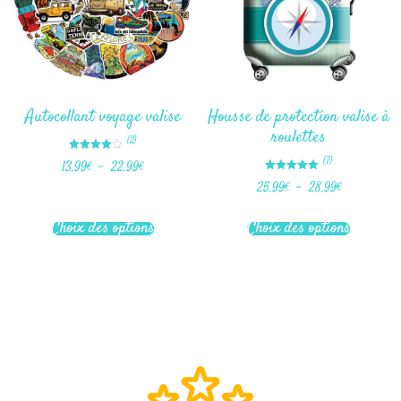
Autocollant voyage valise
Housse de protection valise à
roulettes
(2)
Note
(7)
13.99
€
–
22.99
€
4.00
sur 5
Note
25.99
€
–
28.99
€
5.00
sur 5
Choix des options
Choix des options