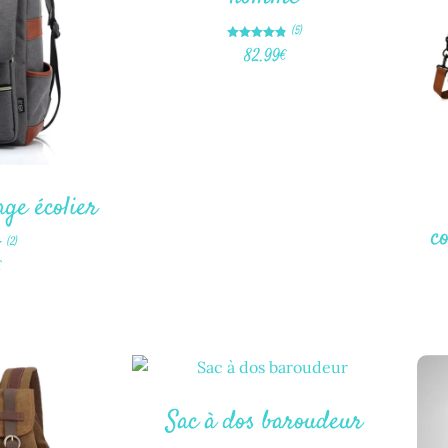
(5)
Note
82.99
€
4.80
sur 5
age écolier
c
(2)
€
Sac à dos baroudeur