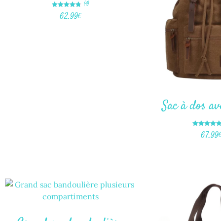
(4)
Note
62.99
€
4.75
sur 5
Sac à dos av
Note
67.99
5.00
sur 5