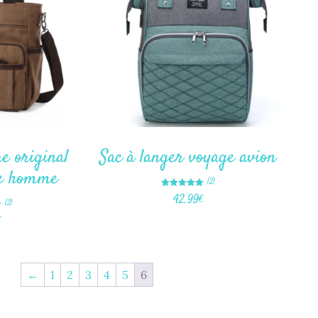
e original
Sac à langer voyage avion
ge homme
(2)
Note
42.99
€
5.00
(2)
sur 5
€
←
1
2
3
4
5
6