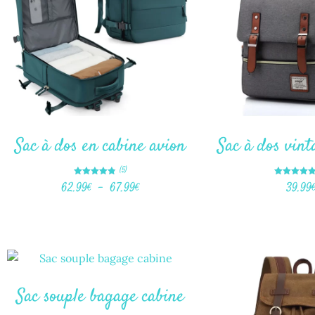
Sac à dos en cabine avion
Sac à dos vint
(5)
Note
Note
62.99
€
–
67.99
€
39.99
4.80
5.00
sur 5
sur 5
Sac souple bagage cabine