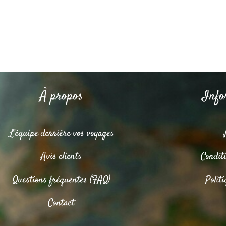
À propos
Info
L’équipe derrière vos voyages
Avis clients
Condit
Questions fréquentes (FAQ)
Politi
Contact