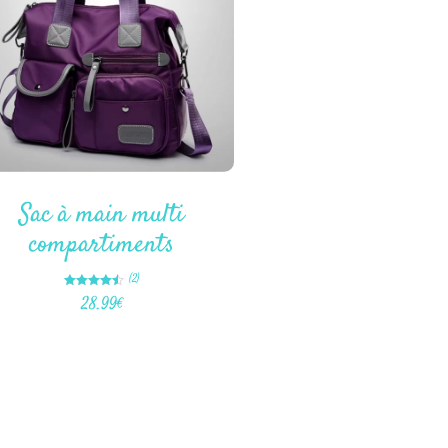
Sac à main multi
compartiments
(2)
Note
28.99
€
4.50
sur 5