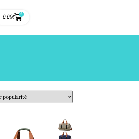
0
0.00
€